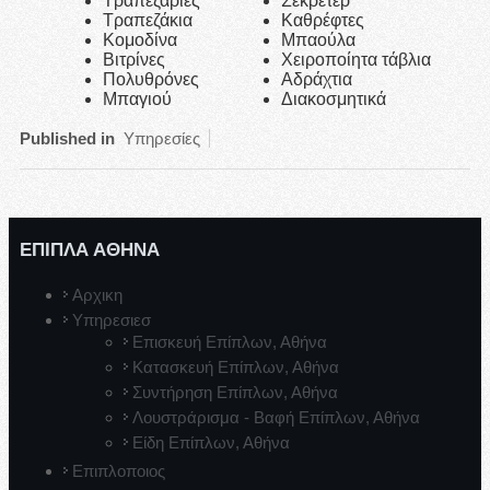
Τραπεζαρίες
Σεκρετέρ
Τραπεζάκια
Καθρέφτες
Κομοδίνα
Μπαούλα
Βιτρίνες
Χειροποίητα τάβλια
Πολυθρόνες
Αδράχτια
Μπαγιού
Διακοσμητικά
Published in
Υπηρεσίες
ΕΠΙΠΛΑ ΑΘΗΝΑ
Αρχικη
Υπηρεσιεσ
Επισκευή Επίπλων, Αθήνα
Κατασκευή Επίπλων, Αθήνα
Συντήρηση Επίπλων, Αθήνα
Λουστράρισμα - Βαφή Επίπλων, Αθήνα
Είδη Επίπλων, Αθήνα
Επιπλοποιος