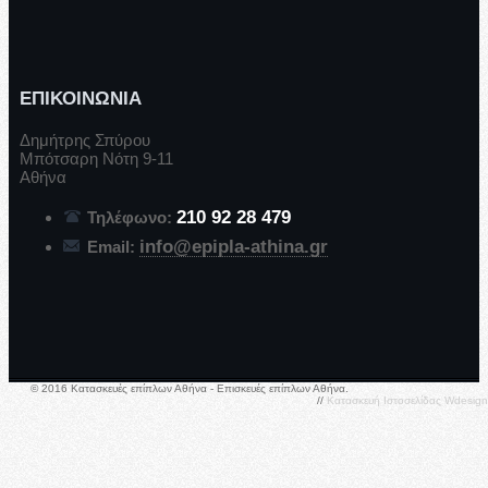
ΕΠΙΚΟΙΝΩΝΙΑ
Δημήτρης Σπύρου
Μπότσαρη Νότη 9-11
Αθήνα
210 92 28 479
Τηλέφωνο:
info@epipla-athina.gr
Email:
© 2016 Κατασκευές επίπλων Αθήνα - Επισκευές επίπλων Αθήνα.
//
Κατασκευή Ιστοσελίδας
Wdesign