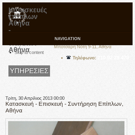
Κατασκευές
επίπλων
Αθήνα
-
Επισκευές
Εργαστήριο Δημήτρη Σπύρου
NAVIGATION
επίπλων
Μπότσαρη Νότη 9-11, Αθήνα
Αθήνα
Skip to content
210 92 28 479
Τηλέφωνο:
ΥΠΗΡΕΣΙΕΣ
Τρίτη, 30 Απρίλιος 2013 00:00
Κατασκευή - Επισκευή - Συντήρηση Επίπλων,
Αθήνα