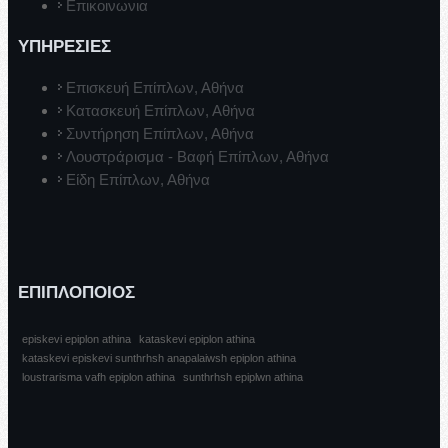
Επικοινωνια
ΥΠΗΡΕΣΙΕΣ
Επισκευή Επίπλων, Αθήνα
Κατασκευή Επίπλων, Αθήνα
Συντήρηση Επίπλων, Αθήνα
Λουστράρισμα - Βαφή Επίπλων, Αθήνα
Είδη Επίπλων, Αθήνα
ΕΠΙΠΛΟΠΟΙΟΣ
episkevi epiplon athina
kataskevi epiplon athina
kataskevi episkevi sunthrhsh anapalaiwsh epiplon athina
loustrarisma vafh epiplon athina
sunthrhsh epiplwn athina