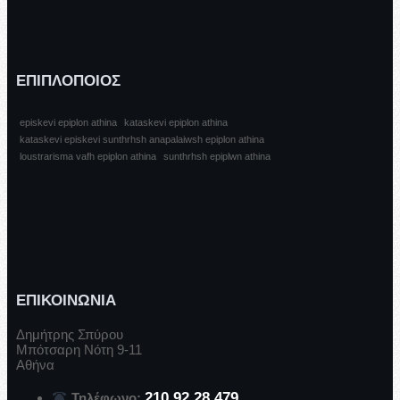
ΕΠΙΠΛΟΠΟΙΟΣ
episkevi epiplon athina
kataskevi epiplon athina
kataskevi episkevi sunthrhsh anapalaiwsh epiplon athina
loustrarisma vafh epiplon athina
sunthrhsh epiplwn athina
ΕΠΙΚΟΙΝΩΝΙΑ
Δημήτρης Σπύρου
Μπότσαρη Νότη 9-11
Αθήνα
210 92 28 479
Τηλέφωνο: