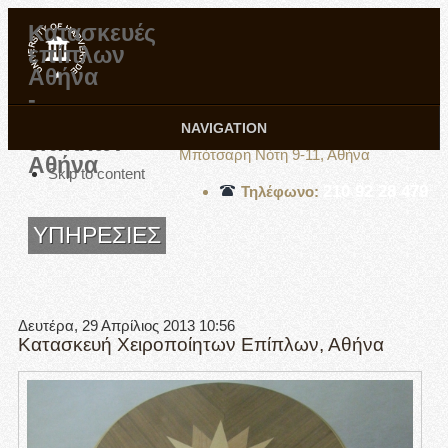
Κατασκευές
επίπλων
Αθήνα
-
Επισκευές
Εργαστήριο Δημήτρη Σπύρου
NAVIGATION
επίπλων
Μπότσαρη Νότη 9-11, Αθήνα
Αθήνα
Skip to content
210 92 28 479
Τηλέφωνο:
ΥΠΗΡΕΣΙΕΣ
Δευτέρα, 29 Απρίλιος 2013 10:56
Κατασκευή Χειροποίητων Επίπλων, Αθήνα