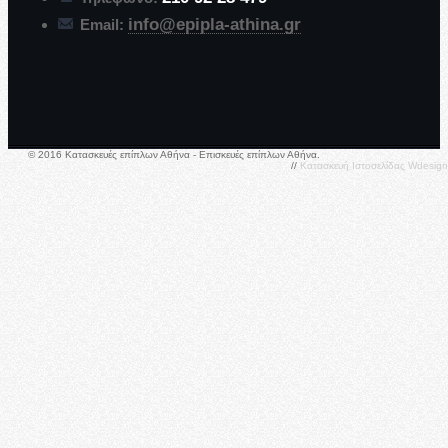
info@epipla-athina.gr
Email:
© 2016 Κατασκευές επίπλων Αθήνα - Επισκευές επίπλων Αθήνα.
//
Κατασκευή Ιστοσελίδας
Wdesign