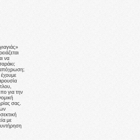
γιαγιάς»
ρειάζεται
αι να
σαράκι;
 απόχρωση;
ς έχουμε
αρουσία
πλου,
όπο για την
νομική
ρίας σας.
των
σεκτική
ία με
συντήρηση