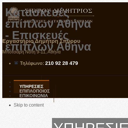
Κατασκευές
επίπλων Αθήνα
- Επισκευές
Εργαστήριο Δημήτρη Σπύρου
επίπλων Αθήνα
Μπότσαρη Νότη 9-11, Αθήνα
210 92 28 479
Τηλέφωνο:
ΑΡΧΙΚΗ
ΥΠΗΡΕΣΙΕΣ
ΕΠΙΠΛΟΠΟΙΟΣ
ΕΠΙΚΟΙΝΩΝΙΑ
Skip to content