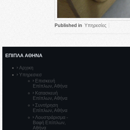
Published in
Υπηρεσίες
ΕΠΙΠΛΑ ΑΘΗΝΑ
Αρχικη
Υπηρεσιεσ
Επισκευή
Επίπλων, Αθήνα
Κατασκευή
Επίπλων, Αθήνα
Συντήρηση
Επίπλων, Αθήνα
Λουστράρισμα -
Βαφή Επίπλων,
Αθήνα