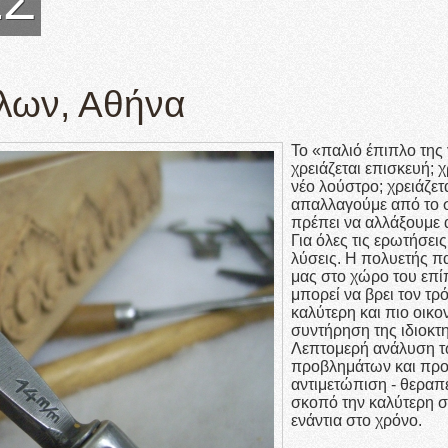
ΕΣ
λων, Αθήνα
Το «παλιό έπιπλο της 
χρειάζεται επισκευή; χ
νέο λούστρο; χρειάζετ
απαλλαγούμε από το 
πρέπει να αλλάξουμε
Για όλες τις ερωτήσει
λύσεις. H πολυετής π
μας στο χώρο του επί
μπορεί να βρει τον τρ
καλύτερη και πιο οικο
συντήρηση της ιδιοκτη
Λεπτομερή ανάλυση 
προβλημάτων και προ
αντιμετώπιση - θεραπε
σκοπό την καλύτερη 
ενάντια στο χρόνο.